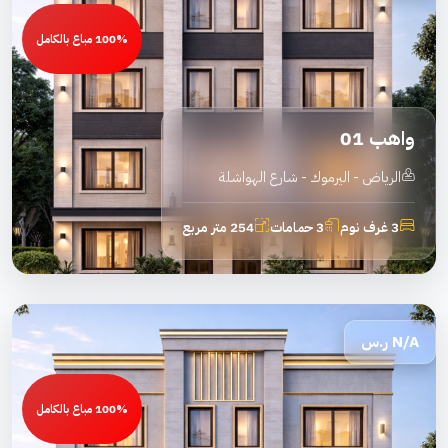
100% مباع بالكامل
واهب 01
الرياض - اليرموك - شارع الهواشلة
3 غرف نوم
3 حمامات
254 متر مربع
N/A
ر.س
100% مباع بالكامل