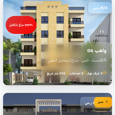
N/A
ر.س
100% مباع بالكامل
واهب 06
الأحساء - المبرز - شارع اسماعيل الثقفي
3 غرف نوم
3 حمامات
192 متر مربع
مميز
485,000
ر.س