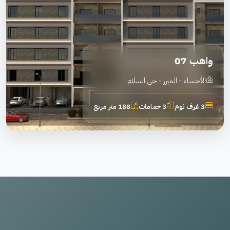
واهب 07
الأحساء - المبرز - حي السلام
3 غرف نوم
3 حمامات
188 متر مربع