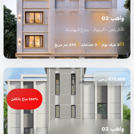
واهب 02
الرياض - اليرموك - شارع الهواشلة
3 غرف نوم
3 حمامات
292 متر مربع
475,000
ر.س
100% مباع بالكامل
واهب 03