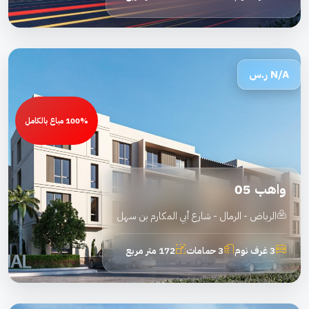
N/A
ر.س
100% مباع بالكامل
واهب 05
الرياض - الرمال - شارع أبي المكارم بن سهل
3 غرف نوم
3 حمامات
172 متر مربع