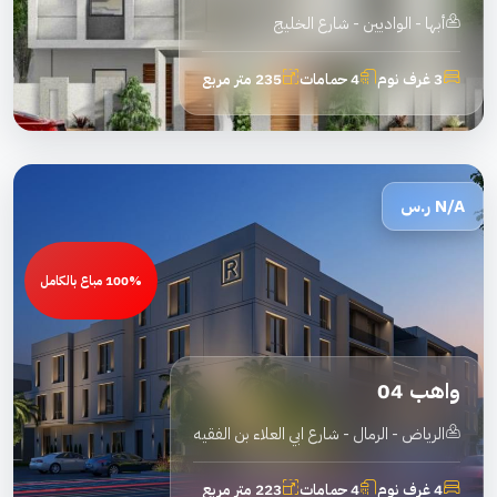
أبها - الواديين - شارع الخليج
3 غرف نوم
4 حمامات
235 متر مربع
N/A
ر.س
100% مباع بالكامل
واهب 04
الرياض - الرمال - شارع ابي العلاء بن الفقيه
4 غرف نوم
4 حمامات
223 متر مربع